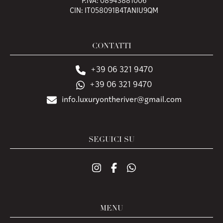
P.IVA: 08943881006
CIN: IT058091B4TANIU9QM
CONTATTI
+39 06 321 9470
+39 06 321 9470
info.luxuryontheriver@gmail.com
SEGUICI SU
MENU