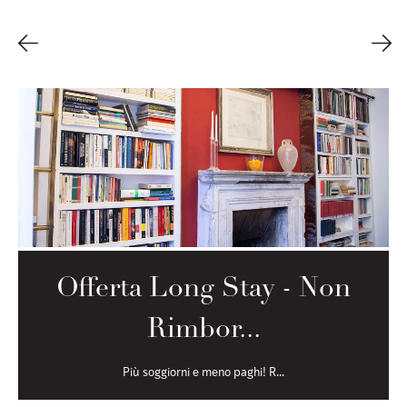
Offerta Long Stay - Non
Rimbor...
Più soggiorni e meno paghi! R...