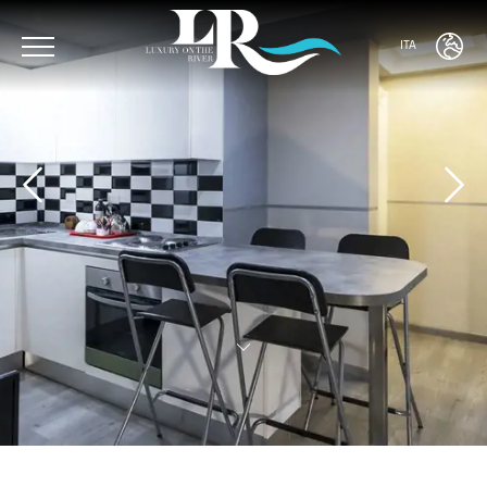
ITA
ENG
ITA