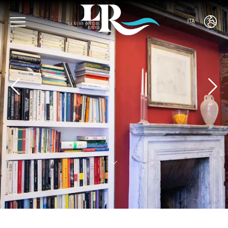
ITA
ENG
ITA