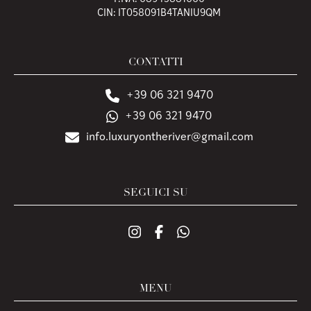
CIN: IT058091B4TANIU9QM
CONTATTI
+39 06 321 9470
+39 06 321 9470
info.luxuryontheriver@gmail.com
SEGUICI SU
MENU