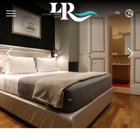
ITA
ENG
ITA