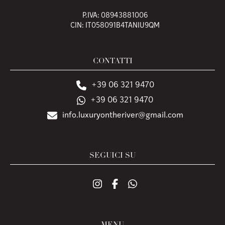
P.IVA: 08943881006
CIN: IT058091B4TANIU9QM
CONTATTI
+39 06 321 9470
+39 06 321 9470
info.luxuryontheriver@gmail.com
SEGUICI SU