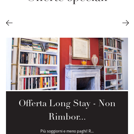
Offerta Long Stay - Non
Rimbor...
Più soggiorni e meno paghi! R...